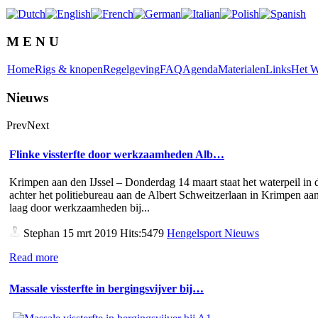
M E N U
Home
Rigs & knopen
Regelgeving
FAQ
Agenda
Materialen
Links
Het W
Nieuws
Prev
Next
Flinke vissterfte door werkzaamheden Alb…
Krimpen aan den IJssel – Donderdag 14 maart staat het waterpeil in d
achter het politiebureau aan de Albert Schweitzerlaan in Krimpen aan
laag door werkzaamheden bij...
Stephan
15 mrt 2019 Hits:5479
Hengelsport Nieuws
Read more
Massale vissterfte in bergingsvijver bij…