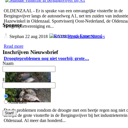
OLDENZAAL - Er is sprake van een omvangrijke vissterfte in de
Bergingsvijver langs de autosnelweg A1, net ten zuiden van industrie
Hazewinkel in Oldenzaal. Sportvisserij Oost-Nederland, de Oldenza
Sponsor
Hengelsportvereniging en...
Stephan
22 aug 2018 Hits:5328
Hengelsport Nieuws
Read more
Inschrijven Nieuwsbrief
Droogteproblemen nog niet voorbij: grote…
Naam
E-mail
Abonneren
Afmelden
Dat de problemen rondom de droogte met een beetje regen nog niet o
bewijst de grote vissterfte in de Bergingsvijver bij het industrieterrein
Oldenzaal. Al meer dan honderd...