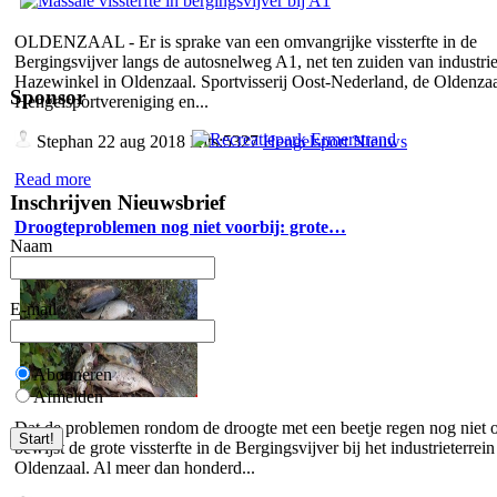
OLDENZAAL - Er is sprake van een omvangrijke vissterfte in de
Bergingsvijver langs de autosnelweg A1, net ten zuiden van industrie
Hazewinkel in Oldenzaal. Sportvisserij Oost-Nederland, de Oldenza
Sponsor
Hengelsportvereniging en...
Stephan
22 aug 2018 Hits:5327
Hengelsport Nieuws
Read more
Inschrijven Nieuwsbrief
Droogteproblemen nog niet voorbij: grote…
Naam
E-mail
Abonneren
Afmelden
Dat de problemen rondom de droogte met een beetje regen nog niet o
bewijst de grote vissterfte in de Bergingsvijver bij het industrieterrein
Oldenzaal. Al meer dan honderd...