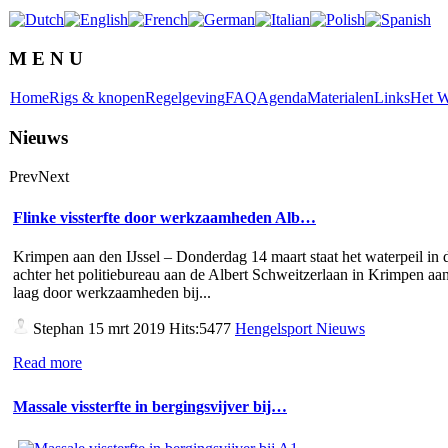
M E N U
Home
Rigs & knopen
Regelgeving
FAQ
Agenda
Materialen
Links
Het W
Nieuws
Prev
Next
Flinke vissterfte door werkzaamheden Alb…
Krimpen aan den IJssel – Donderdag 14 maart staat het waterpeil in d
achter het politiebureau aan de Albert Schweitzerlaan in Krimpen aan
laag door werkzaamheden bij...
Stephan
15 mrt 2019 Hits:5477
Hengelsport Nieuws
Read more
Massale vissterfte in bergingsvijver bij…