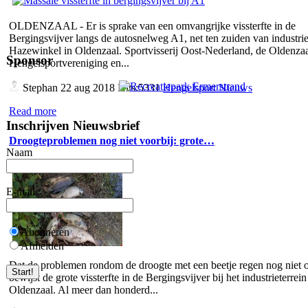
OLDENZAAL - Er is sprake van een omvangrijke vissterfte in de
Bergingsvijver langs de autosnelweg A1, net ten zuiden van industrie
Hazewinkel in Oldenzaal. Sportvisserij Oost-Nederland, de Oldenza
Sponsor
Hengelsportvereniging en...
Stephan
22 aug 2018 Hits:5331
Hengelsport Nieuws
Read more
Inschrijven Nieuwsbrief
Droogteproblemen nog niet voorbij: grote…
Naam
E-mail
Abonneren
Afmelden
Dat de problemen rondom de droogte met een beetje regen nog niet o
bewijst de grote vissterfte in de Bergingsvijver bij het industrieterrein
Oldenzaal. Al meer dan honderd...