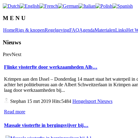
M E N U
Home
Rigs & knopen
Regelgeving
FAQ
Agenda
Materialen
Links
Het W
Nieuws
Prev
Next
Flinke vissterfte door werkzaamheden Alb…
Krimpen aan den IJssel – Donderdag 14 maart staat het waterpeil in d
achter het politiebureau aan de Albert Schweitzerlaan in Krimpen aan
laag door werkzaamheden bij...
Stephan
15 mrt 2019 Hits:5484
Hengelsport Nieuws
Read more
Massale vissterfte in bergingsvijver bij…