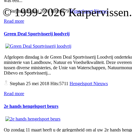
was een...
© 1999-2026 Karpervissen.nl
Stephan
26 juni 2018 Hits:6079
Hengelsport Nieuws
Read more
Green Deal Sportvisserij loodvrij
Afgelopen dinsdag is de Green Deal Sportvisserij Loodvrij ondertek
ministerie van Landbouw, Natuur en Voedselkwaliteit. Deze overee
tussen diverse ministeries, de Unie van Waterschappen, Natuurmon
Dibevo en Sportvisserij...
Stephan
25 mei 2018 Hits:5711
Hengelsport Nieuws
Read more
2e hands hengelsport beurs
Op zondag 11 maart heeft u de gelegenheid om al uw 2e hands henge