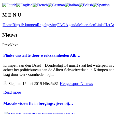
M E N U
Home
Rigs & knopen
Regelgeving
FAQ
Agenda
Materialen
Links
Het W
Nieuws
Prev
Next
Flinke vissterfte door werkzaamheden Alb…
Krimpen aan den IJssel – Donderdag 14 maart staat het waterpeil in d
achter het politiebureau aan de Albert Schweitzerlaan in Krimpen aan
laag door werkzaamheden bij...
Stephan
15 mrt 2019 Hits:5481
Hengelsport Nieuws
Read more
Massale vissterfte in bergingsvijver bij…