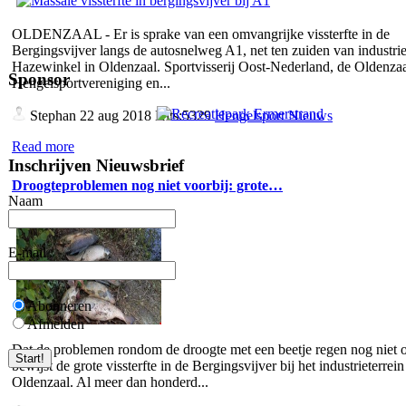
OLDENZAAL - Er is sprake van een omvangrijke vissterfte in de
Bergingsvijver langs de autosnelweg A1, net ten zuiden van industrie
Hazewinkel in Oldenzaal. Sportvisserij Oost-Nederland, de Oldenza
Sponsor
Hengelsportvereniging en...
Stephan
22 aug 2018 Hits:5329
Hengelsport Nieuws
Read more
Inschrijven Nieuwsbrief
Droogteproblemen nog niet voorbij: grote…
Naam
E-mail
Abonneren
Afmelden
Dat de problemen rondom de droogte met een beetje regen nog niet o
bewijst de grote vissterfte in de Bergingsvijver bij het industrieterrein
Oldenzaal. Al meer dan honderd...