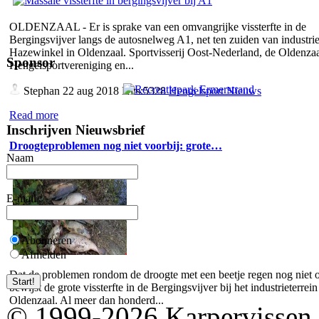
OLDENZAAL - Er is sprake van een omvangrijke vissterfte in de
Bergingsvijver langs de autosnelweg A1, net ten zuiden van industrie
Hazewinkel in Oldenzaal. Sportvisserij Oost-Nederland, de Oldenza
Sponsor
Hengelsportvereniging en...
Stephan
22 aug 2018 Hits:5328
Hengelsport Nieuws
Read more
Inschrijven Nieuwsbrief
Droogteproblemen nog niet voorbij: grote…
Naam
E-mail
Abonneren
Afmelden
Dat de problemen rondom de droogte met een beetje regen nog niet o
bewijst de grote vissterfte in de Bergingsvijver bij het industrieterrein
Oldenzaal. Al meer dan honderd...
© 1999-2026 Karpervissen.nl