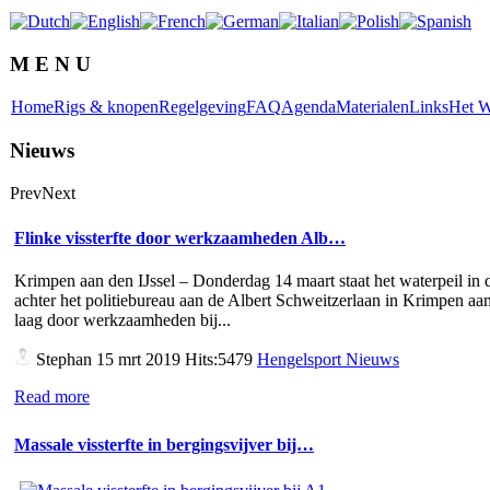
M E N U
Home
Rigs & knopen
Regelgeving
FAQ
Agenda
Materialen
Links
Het W
Nieuws
Prev
Next
Flinke vissterfte door werkzaamheden Alb…
Krimpen aan den IJssel – Donderdag 14 maart staat het waterpeil in d
achter het politiebureau aan de Albert Schweitzerlaan in Krimpen aan
laag door werkzaamheden bij...
Stephan
15 mrt 2019 Hits:5479
Hengelsport Nieuws
Read more
Massale vissterfte in bergingsvijver bij…