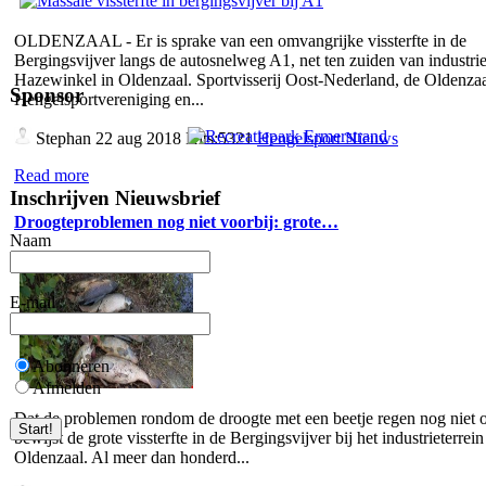
OLDENZAAL - Er is sprake van een omvangrijke vissterfte in de
Bergingsvijver langs de autosnelweg A1, net ten zuiden van industrie
Hazewinkel in Oldenzaal. Sportvisserij Oost-Nederland, de Oldenza
Sponsor
Hengelsportvereniging en...
Stephan
22 aug 2018 Hits:5321
Hengelsport Nieuws
Read more
Inschrijven Nieuwsbrief
Droogteproblemen nog niet voorbij: grote…
Naam
E-mail
Abonneren
Afmelden
Dat de problemen rondom de droogte met een beetje regen nog niet o
bewijst de grote vissterfte in de Bergingsvijver bij het industrieterrein
Oldenzaal. Al meer dan honderd...