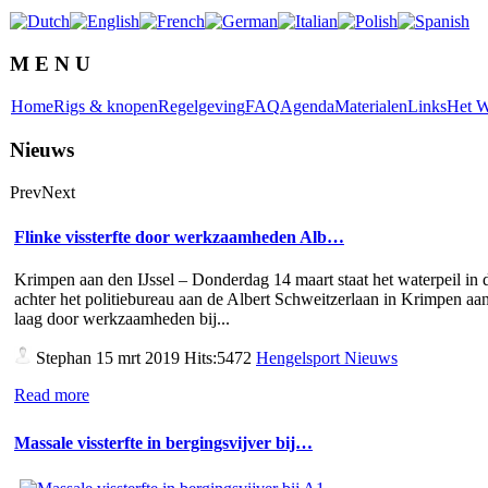
M E N U
Home
Rigs & knopen
Regelgeving
FAQ
Agenda
Materialen
Links
Het W
Nieuws
Prev
Next
Flinke vissterfte door werkzaamheden Alb…
Krimpen aan den IJssel – Donderdag 14 maart staat het waterpeil in d
achter het politiebureau aan de Albert Schweitzerlaan in Krimpen aan
laag door werkzaamheden bij...
Stephan
15 mrt 2019 Hits:5472
Hengelsport Nieuws
Read more
Massale vissterfte in bergingsvijver bij…