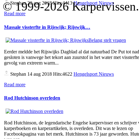
© 1999-2026 Karpervissen.nl
Stephan
20 aug 2018 Hits:4413
Hengelsport Nieuws
Read more
Massale vissterfte in Rijswijk; Rijswijk…
Eerder meldde het Rijswijks Dagblad al dat natuurbad De Put tot nad
gesloten is vanwege het tekort aan zuurstof in het water met vissterfte
gevolg van extreem warm...
Stephan
14 aug 2018 Hits:4622
Hengelsport Nieuws
Read more
Rod Hutchinson overleden
Rod Hutchinson, de legendarische Engelse karpervisser en schrijver
karperboeken en karperartikelen, is overleden. Dit was te lezen op
Facebookpagina van het merk. Hutchinson is 73 jaar geworden. Hut