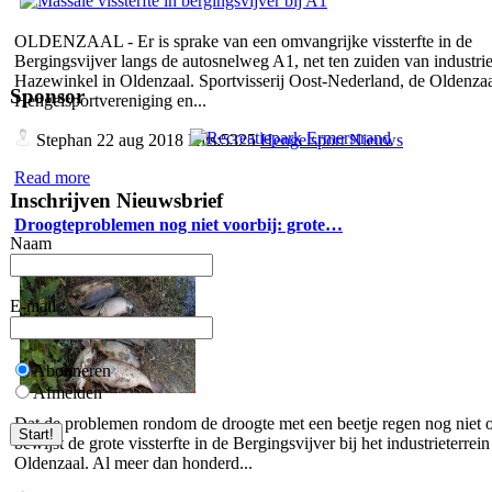
OLDENZAAL - Er is sprake van een omvangrijke vissterfte in de
Bergingsvijver langs de autosnelweg A1, net ten zuiden van industrie
Hazewinkel in Oldenzaal. Sportvisserij Oost-Nederland, de Oldenza
Sponsor
Hengelsportvereniging en...
Stephan
22 aug 2018 Hits:5325
Hengelsport Nieuws
Read more
Inschrijven Nieuwsbrief
Droogteproblemen nog niet voorbij: grote…
Naam
E-mail
Abonneren
Afmelden
Dat de problemen rondom de droogte met een beetje regen nog niet o
bewijst de grote vissterfte in de Bergingsvijver bij het industrieterrein
Oldenzaal. Al meer dan honderd...