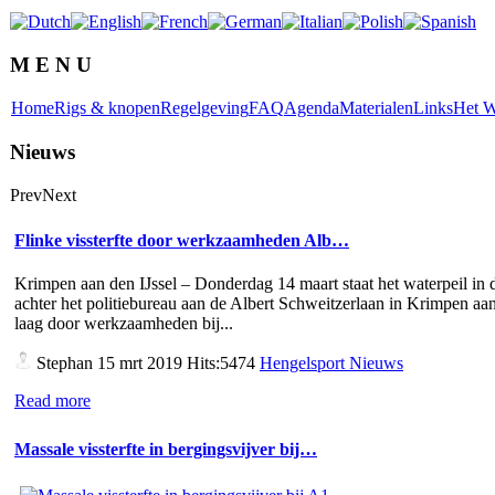
M E N U
Home
Rigs & knopen
Regelgeving
FAQ
Agenda
Materialen
Links
Het W
Nieuws
Prev
Next
Flinke vissterfte door werkzaamheden Alb…
Krimpen aan den IJssel – Donderdag 14 maart staat het waterpeil in d
achter het politiebureau aan de Albert Schweitzerlaan in Krimpen aan
laag door werkzaamheden bij...
Stephan
15 mrt 2019 Hits:5474
Hengelsport Nieuws
Read more
Massale vissterfte in bergingsvijver bij…