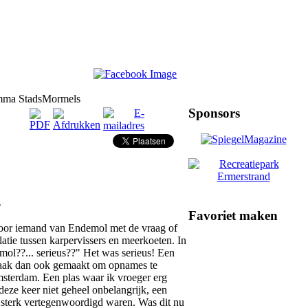
mma StadsMormels
Sponsors
d
Favoriet maken
door iemand van Endemol met de vraag of
elatie tussen karpervissers en meerkoeten. In
emol??... serieus??" Het was serieus! Een
raak dan ook gemaakt om opnames te
sterdam. Een plas waar ik vroeger erg
deze keer niet geheel onbelangrijk, een
 sterk vertegenwoordigd waren. Was dit nu