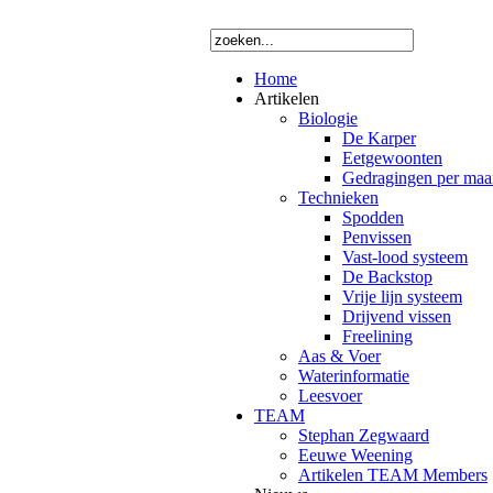
Home
Artikelen
Biologie
De Karper
Eetgewoonten
Gedragingen per ma
Technieken
Spodden
Penvissen
Vast-lood systeem
De Backstop
Vrije lijn systeem
Drijvend vissen
Freelining
Aas & Voer
Waterinformatie
Leesvoer
TEAM
Stephan Zegwaard
Eeuwe Weening
Artikelen TEAM Members