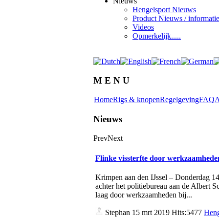
Nieuws
Hengelsport Nieuws
Product Nieuws / informati
Videos
Opmerkelijk.....
M E N U
Home
Rigs & knopen
Regelgeving
FAQ
A
Nieuws
Prev
Next
Flinke vissterfte door werkzaamhed
Krimpen aan den IJssel – Donderdag 14 m
achter het politiebureau aan de Albert 
laag door werkzaamheden bij...
Stephan
15 mrt 2019 Hits:5477
Heng