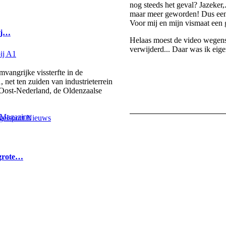
nog steeds het geval? Jazeker,.
maar meer geworden! Dus een
Voor mij en mijn vismaat een 
bij…
Helaas moest de video wegen
verwijderd... Daar was ik eige
ngrijke vissterfte in de
 net ten zuiden van industrieterrein
 Oost-Nederland, de Oldenzaalse
elsport Nieuws
 grote…