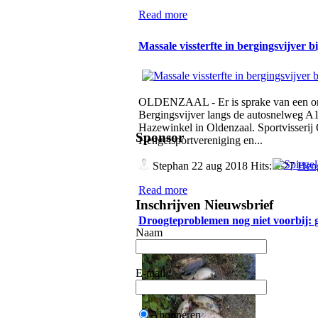
Read more
Massale vissterfte in bergingsvijver 
OLDENZAAL - Er is sprake van een omva
Bergingsvijver langs de autosnelweg A1,
Hazewinkel in Oldenzaal. Sportvisserij
Sponsor
Hengelsportvereniging en...
Stephan
22 aug 2018 Hits:5327
Heng
Read more
Inschrijven Nieuwsbrief
Droogteproblemen nog niet voorbij:
Naam
E-mail
Abonneren