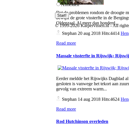
Afmelden
Dat de problemen rondom de droogte met
bewijst de grote vissterfte in de Bergings
Oldenzaal. Al meer dan honderd...
© 1999-2026 Karpervissen.nl - All rights
Stephan
20 aug 2018 Hits:4414
Heng
Read more
Massale vissterfte in Rijswijk; Rijsw
Eerder meldde het Rijswijks Dagblad al 
gesloten is vanwege het tekort aan zuurst
gevolg van extreem warm...
Stephan
14 aug 2018 Hits:4624
Heng
Read more
Rod Hutchinson overleden