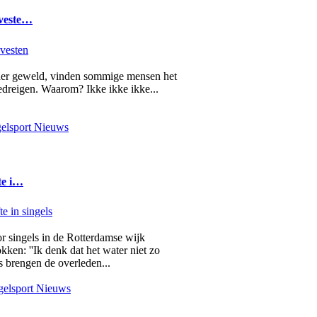
 veste…
nder geweld, vinden sommige mensen het
edreigen. Waarom? Ikke ikke ikke...
elsport Nieuws
te i…
r singels in de Rotterdamse wijk
en: ''Ik denk dat het water niet zo
s brengen de overleden...
elsport Nieuws