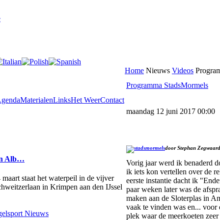
e
Home
Nieuws
Videos
Progra
Programma StadsMormels
genda
Materialen
Links
Het Weer
Contact
maandag 12 juni 2017 00:00
door Stephan Zegwaar
en Alb…
Vorig jaar werd ik benaderd 
ik iets kon vertellen over de r
aart staat het waterpeil in de vijver
eerste instantie dacht ik "End
Schweitzerlaan in Krimpen aan den IJssel
paar weken later was de afsp
maken aan de Sloterplas in Am
vaak te vinden was en... voor 
elsport Nieuws
plek waar de meerkoeten zeer