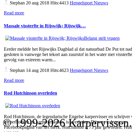
Stephan
20 aug 2018 Hits:4413
Hengelsport Nieuws
Read more
Massale vissterfte in Rijswijk; Rijswijk…
Eerder meldde het Rijswijks Dagblad al dat natuurbad De Put tot nad
gesloten is vanwege het tekort aan zuurstof in het water met vissterfte
gevolg van extreem warm...
Stephan
14 aug 2018 Hits:4623
Hengelsport Nieuws
Read more
Rod Hutchinson overleden
Rod Hutchinson, de legendarische Engelse karpervisser en schrijver
© 1999-2026 Karpervissen.nl
karperboeken en karperartikelen, is overleden. Dit was te lezen op
Facebookpagina van het merk. Hutchinson is 73 jaar geworden. Hut