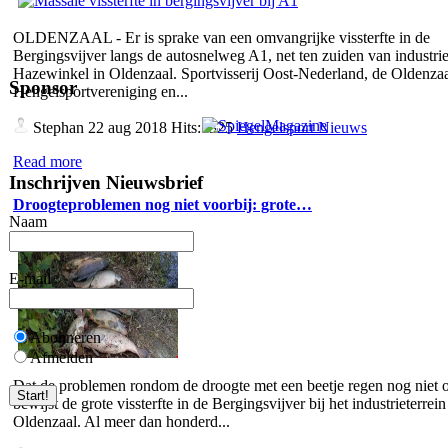
OLDENZAAL - Er is sprake van een omvangrijke vissterfte in de
Bergingsvijver langs de autosnelweg A1, net ten zuiden van industrie
Hazewinkel in Oldenzaal. Sportvisserij Oost-Nederland, de Oldenza
Sponsor
Hengelsportvereniging en...
Stephan
22 aug 2018 Hits:5325
Hengelsport Nieuws
Read more
Inschrijven Nieuwsbrief
Droogteproblemen nog niet voorbij: grote…
Naam
E-mail
Abonneren
Afmelden
Dat de problemen rondom de droogte met een beetje regen nog niet o
bewijst de grote vissterfte in de Bergingsvijver bij het industrieterrein
Oldenzaal. Al meer dan honderd...