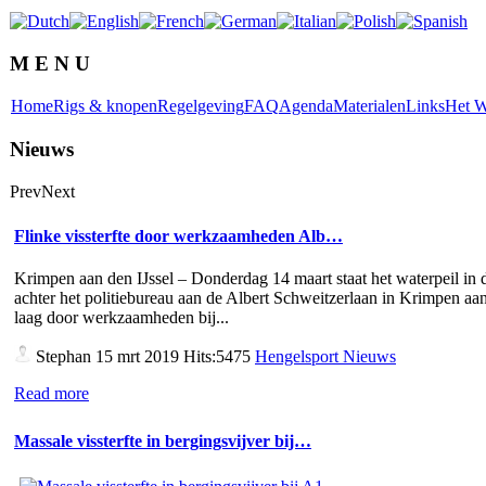
M E N U
Home
Rigs & knopen
Regelgeving
FAQ
Agenda
Materialen
Links
Het W
Nieuws
Prev
Next
Flinke vissterfte door werkzaamheden Alb…
Krimpen aan den IJssel – Donderdag 14 maart staat het waterpeil in d
achter het politiebureau aan de Albert Schweitzerlaan in Krimpen aan
laag door werkzaamheden bij...
Stephan
15 mrt 2019 Hits:5475
Hengelsport Nieuws
Read more
Massale vissterfte in bergingsvijver bij…