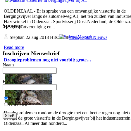
OLDENZAAL - Er is sprake van een omvangrijke vissterfte in de
Bergingsvijver langs de autosnelweg A1, net ten zuiden van industrie
Hazewinkel in Oldenzaal. Sportvisserij Oost-Nederland, de Oldenza
Sponsor
Hengelsportvereniging en...
Stephan
22 aug 2018 Hits:5328
Hengelsport Nieuws
Read more
Inschrijven Nieuwsbrief
Droogteproblemen nog niet voorbij: grote…
Naam
E-mail
Abonneren
Afmelden
Dat de problemen rondom de droogte met een beetje regen nog niet o
bewijst de grote vissterfte in de Bergingsvijver bij het industrieterrein
Oldenzaal. Al meer dan honderd...