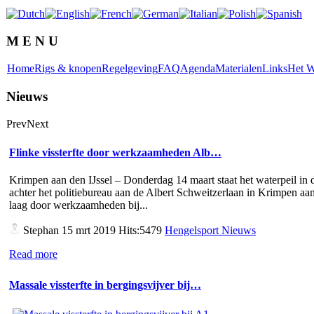
M E N U
Home
Rigs & knopen
Regelgeving
FAQ
Agenda
Materialen
Links
Het W
Nieuws
Prev
Next
Flinke vissterfte door werkzaamheden Alb…
Krimpen aan den IJssel – Donderdag 14 maart staat het waterpeil in d
achter het politiebureau aan de Albert Schweitzerlaan in Krimpen aan
laag door werkzaamheden bij...
Stephan
15 mrt 2019 Hits:5479
Hengelsport Nieuws
Read more
Massale vissterfte in bergingsvijver bij…