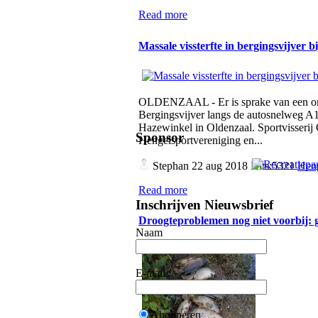
Read more
Massale vissterfte in bergingsvijver 
OLDENZAAL - Er is sprake van een omva
Bergingsvijver langs de autosnelweg A1,
Hazewinkel in Oldenzaal. Sportvisserij
Sponsor
Hengelsportvereniging en...
Stephan
22 aug 2018 Hits:5321
Heng
Read more
Inschrijven Nieuwsbrief
Droogteproblemen nog niet voorbij:
Naam
E-mail
Abonneren