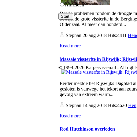
Afmelden
Dat de problemen rondom de droogte met
bewijst de grote vissterfte in de Bergings
Oldenzaal. Al meer dan honderd...
Stephan
20 aug 2018 Hits:4411
Heng
Read more
Massale vissterfte in Rijswijk; Rijsw
© 1999-2026 Karpervissen.nl - All rights
Eerder meldde het Rijswijks Dagblad al 
gesloten is vanwege het tekort aan zuurst
gevolg van extreem warm...
Stephan
14 aug 2018 Hits:4620
Heng
Read more
Rod Hutchinson overleden