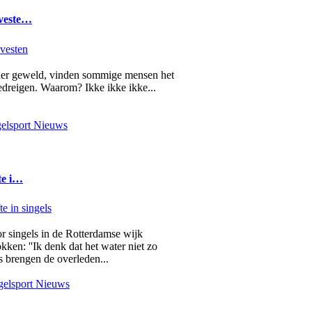
 veste…
nder geweld, vinden sommige mensen het
edreigen. Waarom? Ikke ikke ikke...
elsport Nieuws
te i…
r singels in de Rotterdamse wijk
en: ''Ik denk dat het water niet zo
s brengen de overleden...
elsport Nieuws