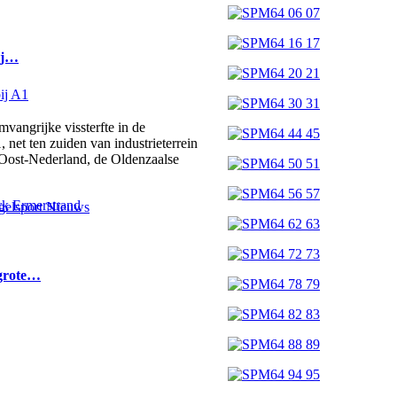
bij…
ngrijke vissterfte in de
 net ten zuiden van industrieterrein
 Oost-Nederland, de Oldenzaalse
elsport Nieuws
 grote…