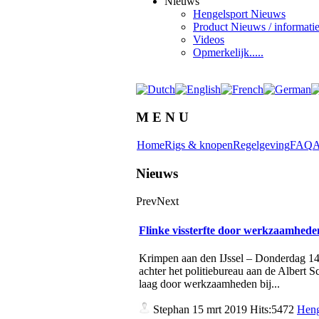
Nieuws
Hengelsport Nieuws
Product Nieuws / informati
Videos
Opmerkelijk.....
M E N U
Home
Rigs & knopen
Regelgeving
FAQ
A
Nieuws
Prev
Next
Flinke vissterfte door werkzaamhed
Krimpen aan den IJssel – Donderdag 14 m
achter het politiebureau aan de Albert 
laag door werkzaamheden bij...
Stephan
15 mrt 2019 Hits:5472
Heng