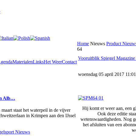
e
Home
Nieuws
Product Nieuws
64
Vooruitblik Spiegel Magazine
genda
Materialen
Links
Het Weer
Contact
woensdag 05 april 2017 11:01
en Alb…
Hij komt er weer aan, een 
aart staat het waterpeil in de vijver
Ook deze editie staa
Schweitzerlaan in Krimpen aan den IJssel
wetenswaardigheden. Nog gee
het afsluiten van een abon
w
elsport Nieuws