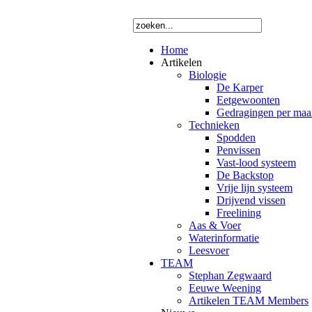
Home
Artikelen
Biologie
De Karper
Eetgewoonten
Gedragingen per ma
Technieken
Spodden
Penvissen
Vast-lood systeem
De Backstop
Vrije lijn systeem
Drijvend vissen
Freelining
Aas & Voer
Waterinformatie
Leesvoer
TEAM
Stephan Zegwaard
Eeuwe Weening
Artikelen TEAM Members