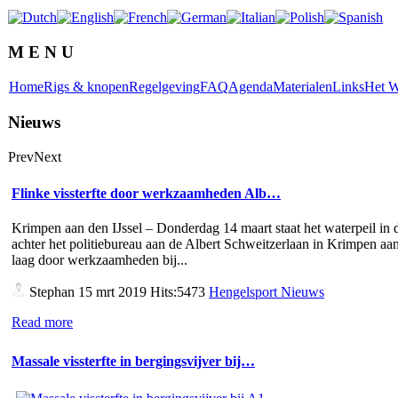
M E N U
Home
Rigs & knopen
Regelgeving
FAQ
Agenda
Materialen
Links
Het W
Nieuws
Prev
Next
Flinke vissterfte door werkzaamheden Alb…
Krimpen aan den IJssel – Donderdag 14 maart staat het waterpeil in d
achter het politiebureau aan de Albert Schweitzerlaan in Krimpen aan
laag door werkzaamheden bij...
Stephan
15 mrt 2019 Hits:5473
Hengelsport Nieuws
Read more
Massale vissterfte in bergingsvijver bij…