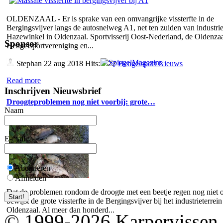
OLDENZAAL - Er is sprake van een omvangrijke vissterfte in de
Bergingsvijver langs de autosnelweg A1, net ten zuiden van industrie
Hazewinkel in Oldenzaal. Sportvisserij Oost-Nederland, de Oldenza
Sponsor
Hengelsportvereniging en...
Stephan
22 aug 2018 Hits:5322
Hengelsport Nieuws
Read more
Inschrijven Nieuwsbrief
Droogteproblemen nog niet voorbij: grote…
Naam
E-mail
Abonneren
Afmelden
Dat de problemen rondom de droogte met een beetje regen nog niet o
bewijst de grote vissterfte in de Bergingsvijver bij het industrieterrein
Oldenzaal. Al meer dan honderd...
© 1999-2026 Karpervissen.nl